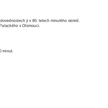
ovednostech ji v 80. letech minulého století.
 Palackého v Olomouci.
.
0 minut.