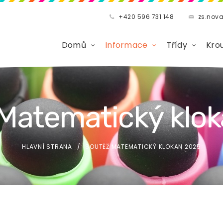
+420 596 731 148
zs.nov
Domů
Informace
Třídy
Kro
Matematický klo
HLAVNÍ STRANA
SOUTĚŽ MATEMATICKÝ KLOKAN 2025