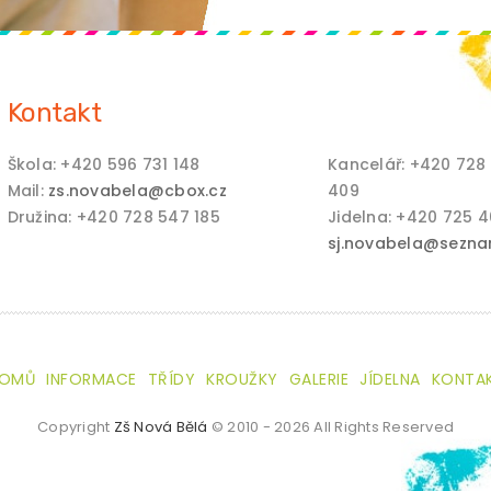
Kontakt
Škola: +420 596 731 148
Kancelář: +420 728
Mail:
zs.novabela@cbox.cz
409
Družina: +420 728 547 185
Jidelna: +420 725 
sj.novabela@sezna
OMŮ
INFORMACE
TŘÍDY
KROUŽKY
GALERIE
JÍDELNA
KONTA
Copyright
Zš Nová Bělá
© 2010 - 2026 All Rights Reserved