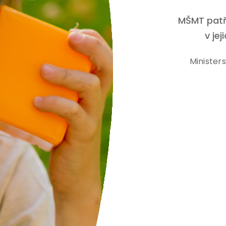
lé r. 1872,
MŠMT patří
 z osady Mitrovice.
v jej
Minister