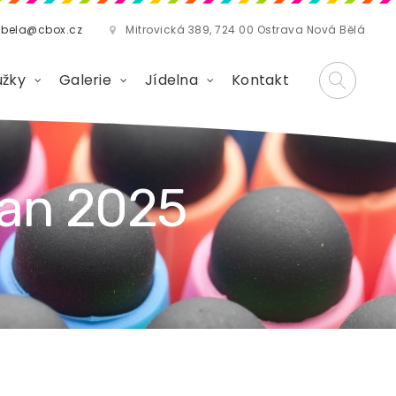
abela@cbox.cz
Mitrovická 389, 724 00 Ostrava Nová Bělá
užky
Galerie
Jídelna
Kontakt
kan 2025