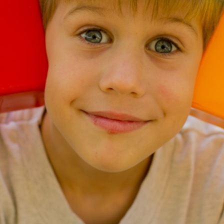
Obecná škola vznikla v Nové Bě
od r. 1909 ji navštěvovaly rovněž děti
Obec Nová Bělá