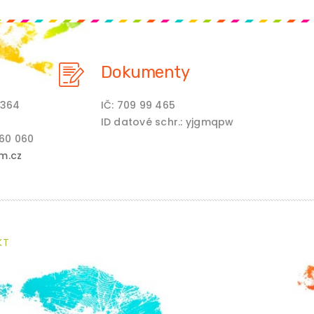
Dokumenty
 364
IČ: 709 99 465
ID datové schr.: yjgmqpw
460 060
m.cz
KT