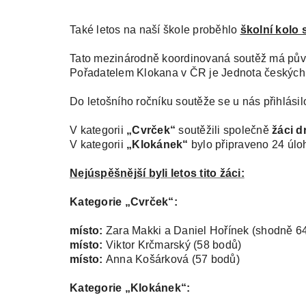
Také letos na naší škole proběhlo
školní kolo
Tato mezinárodně koordinovaná soutěž má původ 
Pořadatelem Klokana v ČR je Jednota českých m
Do letošního ročníku soutěže se u nás přihlási
V kategorii
„Cvrček“
soutěžili společně
žáci dr
V kategorii
„Klokánek“
bylo připraveno 24 úlo
Nejúspěšnější byli letos tito žáci:
Kategorie „Cvrček“:
místo:
Zara Makki a Daniel Hořínek (shodně 6
místo:
Viktor Krčmarský (58 bodů)
místo:
Anna Košárková (57 bodů)
Kategorie „Klokánek“: