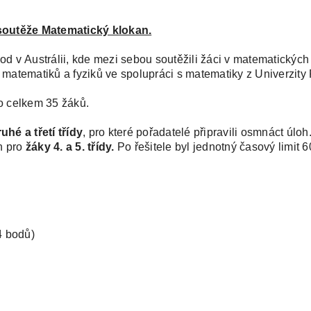
 soutěže Matematický klokan.
v Austrálii, kde mezi sebou soutěžili žáci v matematických d
atematiků a fyziků ve spolupráci s matematiky z Univerzity
lo celkem 35 žáků.
uhé a třetí třídy
, pro které pořadatelé připravili osmnáct úloh
h pro
žáky 4. a 5. třídy.
Po řešitele byl jednotný časový limit 6
4 bodů)