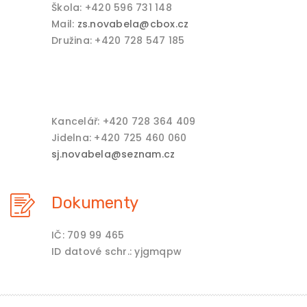
Škola: +420 596 731 148
Mail:
zs.novabela@cbox.cz
Družina: +420 728 547 185
Kancelář: +420 728 364 409
Jidelna: +420 725 460 060
sj.novabela@seznam.cz
Dokumenty
IČ: 709 99 465
ID datové schr.: yjgmqpw