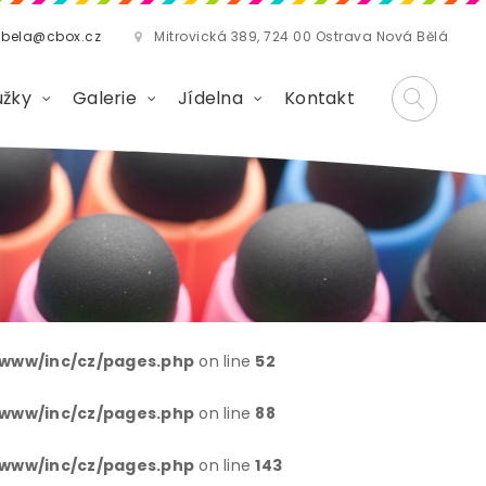
abela@cbox.cz
Mitrovická 389, 724 00 Ostrava Nová Bělá
užky
Galerie
Jídelna
Kontakt
l/www/inc/cz/pages.php
on line
52
l/www/inc/cz/pages.php
on line
88
l/www/inc/cz/pages.php
on line
143