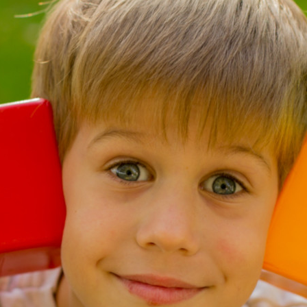
Obecná škola vznikla v Nové Bě
od r. 1909 ji navštěvovaly rovněž děti
Obec Nová Bělá