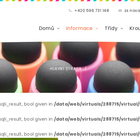
+420 596 731 148
zs.nov
Domů
Informace
Třídy
Kro
HLAVNÍ STRANA
li_result, bool given in
/data/web/virtuals/288715/virtua
li_result, bool given in
/data/web/virtuals/288715/virtua
li_result, bool given in
/data/web/virtuals/288715/virtua