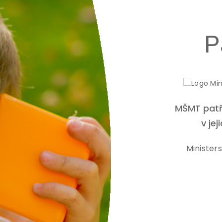
P
lé r. 1872,
MŠMT patří
 z osady Mitrovice.
v jej
Minister