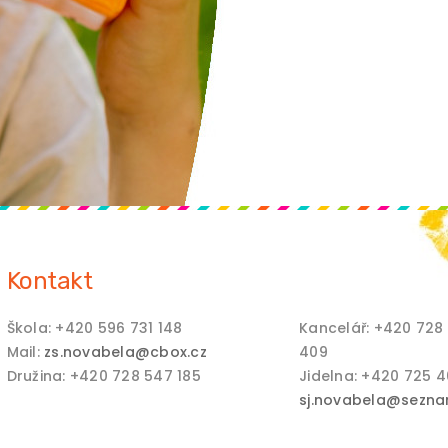
Kontakt
Škola: +420 596 731 148
Kancelář: +420 728
Mail:
zs.novabela@cbox.cz
409
Družina: +420 728 547 185
Jidelna: +420 725 
sj.novabela@sezna