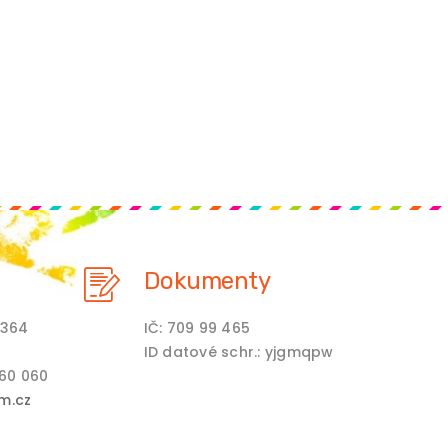
Dokumenty
 364
IČ: 709 99 465
ID datové schr.: yjgmqpw
460 060
m.cz